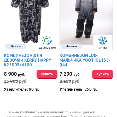
Девочки
Мальчики
КОМБИНЕЗОН ДЛЯ
КОМБИНЕЗОН ДЛЯ
ДЕВОЧКИ KERRY HAPPY
МАЛЬЧИКА YOOT Ю1138-
K25003/4100
944
8 900
7 290
Купить
Купить
руб.
руб.
13 900
руб.
9 110
руб.
Утеплитель:
80 гр.
Утеплитель:
250 гр.
Черные комбинезоны для девочек по низким ценам в
официальном интернет-магазине Kerry. В нашем каталоге вы