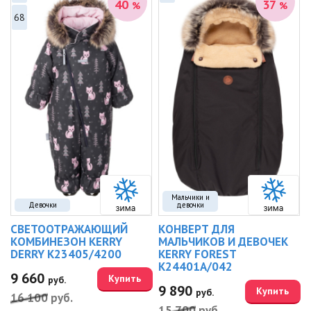
40
37
%
%
68
Мальчики и
Девочки
девочки
СВЕТООТРАЖАЮЩИЙ
КОНВЕРТ ДЛЯ
КОМБИНЕЗОН KERRY
МАЛЬЧИКОВ И ДЕВОЧЕК
DERRY K23405/4200
KERRY FOREST
K24401A/042
9 660
Купить
руб.
9 890
Купить
руб.
16 100
руб.
15 700
руб.