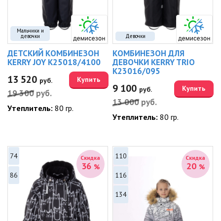
Мальчики и
девочки
Девочки
ДЕТСКИЙ КОМБИНЕЗОН
КОМБИНЕЗОН ДЛЯ
KERRY JOY K25018/4100
ДЕВОЧКИ KERRY TRIO
K23016/095
13 520
Купить
руб.
9 100
Купить
руб.
19 300
руб.
13 000
руб.
Утеплитель:
80 гр.
Утеплитель:
80 гр.
74
110
Скидка
Скидка
36
20
%
%
86
116
134