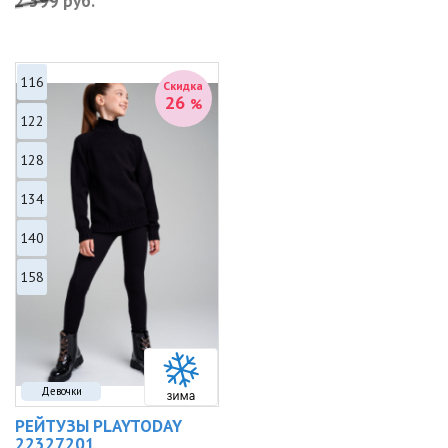
2 399
руб.
116
Скидка
26
%
122
128
134
140
158
Девочки
РЕЙТУЗЫ PLAYTODAY
22327201